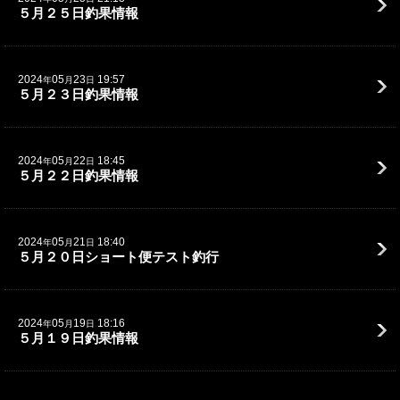
５月２５日釣果情報
2024
05
23
19:57
年
月
日
５月２３日釣果情報
2024
05
22
18:45
年
月
日
５月２２日釣果情報
2024
05
21
18:40
年
月
日
５月２０日ショート便テスト釣行
2024
05
19
18:16
年
月
日
５月１９日釣果情報