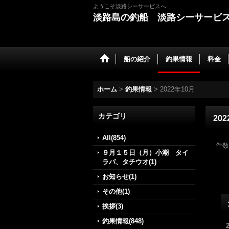
ようこそ淡路シーサービスへ
淡路島の釣船 淡路シーサービ
船の紹介
釣果情報
料金
ホーム
>
釣果情報
>
2022年10月
カテゴリ
20
All(854)
件数
９月１５日（月）小潮 タイ
ラバ、タチウオ(1)
お知らせ(1)
その他(1)
挨拶(3)
釣果情報(848)