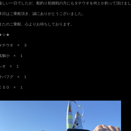
厳しい一日でしたが、船釣り初挑戦の方にもタチウオを何とか釣って頂けま
本日はご乗船頂き、誠にありがとうございました。
またのご乗船、心よりお待ちしております。
★☆★
タチウオ × ３
真鯛小 × １
シオ × １
サバフグ × １
ＥＳＯ × １