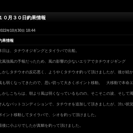
１０月３０日釣果情報
2022
10
30
18:44
年
月
日
釣果情報
本日は、タチウオジギングとタイラバで出船。
北風強風の予報だったため、風の影響の少ないエリアでタチウオジギング
しかしタチウオの反応悪く、ようやくタチウオ釣って頂けましたが、後が続
風も弱くなってきたので、思い切って大きくポイント移動。 大移動で本命
しかしこちらは、朝より風は弱くなっているものの、そこそこの波、そして
そんなバットコンディションで、タチウオを追加して頂きましたが、渋い状
ポイント移動してタイラバで、シオを釣って頂けました。
最後に小ぶりでしたが真鯛を釣って頂けました。