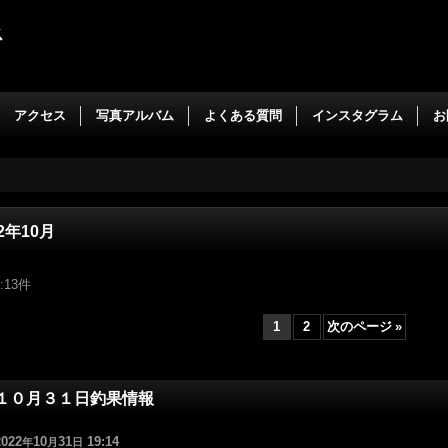
ス
アクセス
写真アルバム
よくある質問
インスタグラム
お
22年10月
:
13
件
1
2
次のページ
»
１０月３１日釣果情報
2022
10
31
19:14
年
月
日