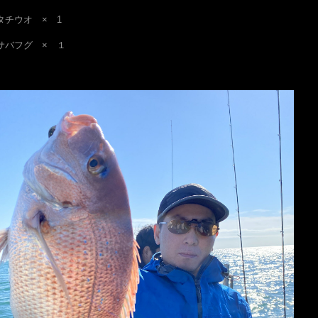
タチウオ × 1
サバフグ × １