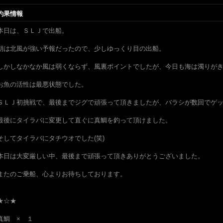
釣果情報
本日は、ＳＬＪで出船。
朝は北風が強い予報だったので、少しゆっくり目の出船。
しかしなかなか風は弱くならず、風裏ポイントでしたが、今日も海は濁りが
お魚の活性は最悪状態でした。
ＳＬＪ初挑戦で、最後までジグで頑張って頂きましたが、バラシが数回でゲ
最後にタイラバに変更して直ぐに真鯛を釣って頂けました。
そしてタイラバにタチウオでした(笑)
本日は大変厳しい中、最後まで頑張って頂きありがとうございました。
またのご乗船、心よりお待ちしております。
★☆★
真鯛 × １