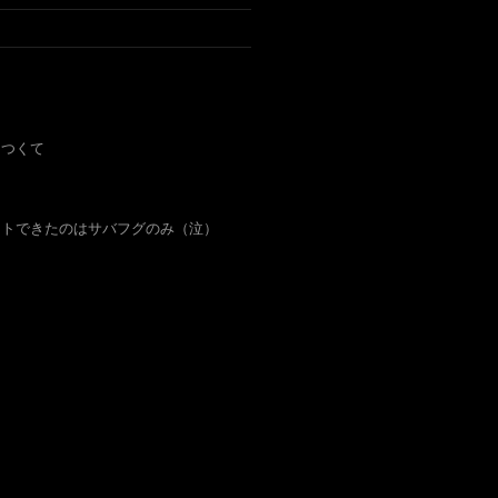
きつくて
ットできたのはサバフグのみ（泣）