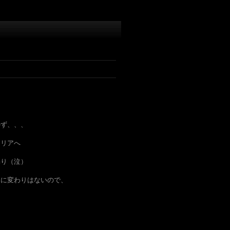
かず、、、
エリアへ
濁り（泣）
況に変わりはないので、