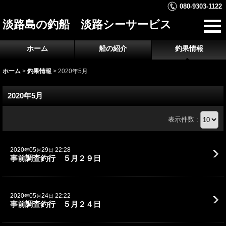
080-9303-1122
淡路島の釣船 淡路シーサービス
ホーム
船の紹介
釣果情報
ホーム
>
釣果情報
>
2020年5月
2020年5月
表示件数 :
2020
05
29
22:28
年
月
日
事前調査釣行 ５月２９日
2020
05
24
22:22
年
月
日
事前調査釣行 ５月２４日