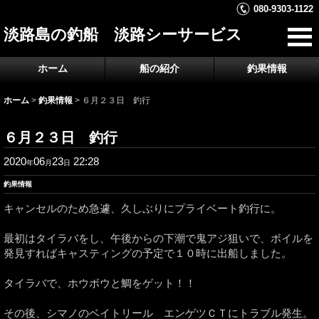
080-9303-1122
淡路島の釣船 淡路シーサービス
ホーム
船の紹介
釣果情報
ホーム
>
釣果情報
>
６月２３日 釣行
６月２３日 釣行
2020
06
23
22:28
年
月
日
釣果情報
キャンセルのため急遽、久しぶりにプライベート釣行に。
最初はタイラバをし、午後からの下潮で鬼アジ狙いで、ボイルを
発見すればキャスティングの予定で１０時に出船しました。
タイラバで、ホウボウと鯛をゲット！！
その後、シマノのベイトリール エンゲツＣＴにトラブル発生。